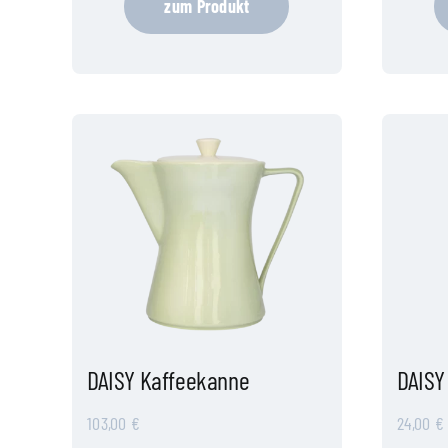
zum Produkt
DAISY Kaffeekanne
DAISY
103,00
€
24,00
€