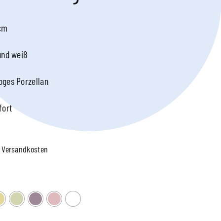
 cm
und weiß
ges Porzellan
fort
.
Versandkosten
