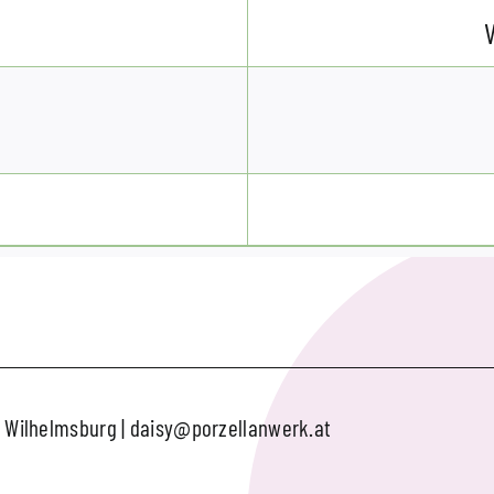
V
0 Wilhelmsburg
|
daisy@porzellanwerk.at